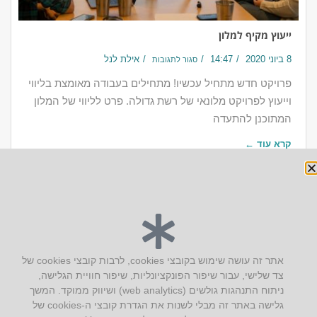
ייעוץ מקיף למלון
8 ביוני 2020
14:47
אילת לנל
סגור לתגובות
פרויקט חדש מתחיל עכשיו! מתחילים בעבודה מאומצת בליווי
וייעוץ לפרויקט מלונאי של רשת גדולה. פרט לליווי של המלון
המתוכנן להתעדה
קרא עוד ←
יצירת קשר
אתר זה עושה שימוש בקובצי cookies, לרבות קובצי cookies של
צד שלישי, עבור שיפור הפונקציונליות, שיפור חוויית הגלישה,
AUS אוסטרליץ אדריכלות
ניתוח התנהגות גולשים (web analytics) ושיווק ממוקד. המשך
קק"ל 71 טבעון
גלישה באתר זה מבלי לשנות את הגדרת קובצי ה-cookies של
טלפון:
04-8772469