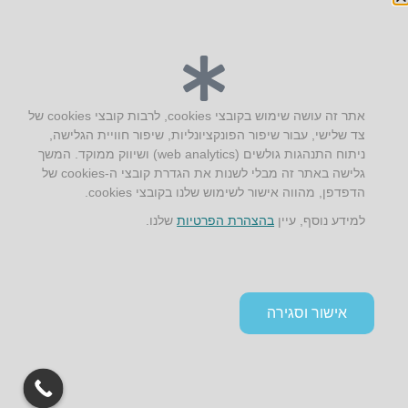
יצירת קשר
אתר זה עושה שימוש בקובצי cookies, לרבות קובצי cookies של
צד שלישי, עבור שיפור הפונקציונליות, שיפור חוויית הגלישה,
AUS אוסטרליץ אדריכלות
ניתוח התנהגות גולשים (web analytics) ושיווק ממוקד. המשך
קק"ל 71 טבעון
גלישה באתר זה מבלי לשנות את הגדרת קובצי ה-cookies של
טלפון:
04-8772469
הדפדפן, מהווה אישור לשימוש שלנו בקובצי cookies.
דוא״ל:
info@aus.co.il
למידע נוסף, עיין
בהצהרת הפרטיות
שלנו.
Instagram
LinkedIn
YouTube
Google+
Facebook
הצהרת נגישות
אישור וסגירה
תקנון אתר ומדיניות פרטיות
גלילה
לראש