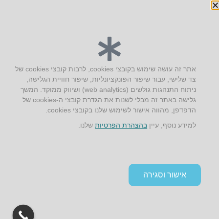
יצירת קשר
אתר זה עושה שימוש בקובצי cookies, לרבות קובצי cookies של
צד שלישי, עבור שיפור הפונקציונליות, שיפור חוויית הגלישה,
AUS אוסטרליץ אדריכלות
ניתוח התנהגות גולשים (web analytics) ושיווק ממוקד. המשך
קק"ל 71 טבעון
גלישה באתר זה מבלי לשנות את הגדרת קובצי ה-cookies של
טלפון:
04-8772469
הדפדפן, מהווה אישור לשימוש שלנו בקובצי cookies.
דוא״ל:
info@aus.co.il
למידע נוסף, עיין
בהצהרת הפרטיות
שלנו.
Instagram
LinkedIn
YouTube
Google+
Facebook
הצהרת נגישות
אישור וסגירה
תקנון אתר ומדיניות פרטיות
גלילה