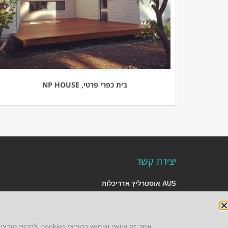
בית כפרי פרטי, NP HOUSE
יצירת קשר
AUS אוסטרליץ אדריכלות
קק"ל 71 טבעון
טלפון:
04-8772469
דוא״ל:
info@aus.co.il