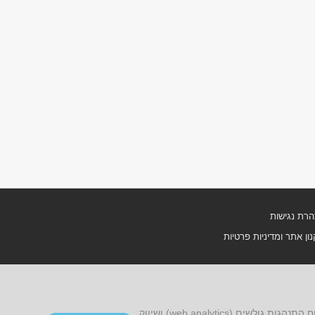
רת נגישות
ון אתר ומדיניות פרטיות
אתר זה עושה שימוש בקובצי cookies, לרבות קובצי cookies של צד שלישי, עבור שיפור הפונקציונליות, שיפור חוויית הגלישה, ניתוח התנהגות גולשים (web analytics) ושיווק