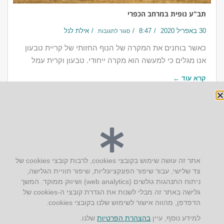
תב"ע נופית במרחב הכפרי
30 באפריל 2020
8:47
אילת לנל
סגור לתגובות
כאשר בוחנים את המקרה של הנוף החזותי של קריית טבעון
אנו מגלים כי למעשה הוא מקרה ייחודי. טבעון וקרית עמל
קרא עוד ←
יצירת קשר
אתר זה עושה שימוש בקובצי cookies, לרבות קובצי cookies של
צד שלישי, עבור שיפור הפונקציונליות, שיפור חוויית הגלישה,
AUS אוסטרליץ אדריכלות
ניתוח התנהגות גולשים (web analytics) ושיווק ממוקד. המשך
קק"ל 71 טבעון
גלישה באתר זה מבלי לשנות את הגדרת קובצי ה-cookies של
טלפון:
04-8772469
הדפדפן, מהווה אישור לשימוש שלנו בקובצי cookies.
דוא״ל:
info@aus.co.il
למידע נוסף, עיין
בהצהרת הפרטיות
שלנו.