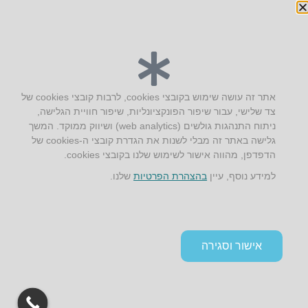
יצירת קשר
אתר זה עושה שימוש בקובצי cookies, לרבות קובצי cookies של
צד שלישי, עבור שיפור הפונקציונליות, שיפור חוויית הגלישה,
AUS אוסטרליץ אדריכלות
ניתוח התנהגות גולשים (web analytics) ושיווק ממוקד. המשך
קק"ל 71 טבעון
גלישה באתר זה מבלי לשנות את הגדרת קובצי ה-cookies של
טלפון:
04-8772469
הדפדפן, מהווה אישור לשימוש שלנו בקובצי cookies.
דוא״ל:
info@aus.co.il
למידע נוסף, עיין
בהצהרת הפרטיות
שלנו.
Instagram
LinkedIn
YouTube
Google+
Facebook
הצהרת נגישות
אישור וסגירה
תקנון אתר ומדיניות פרטיות
גלילה