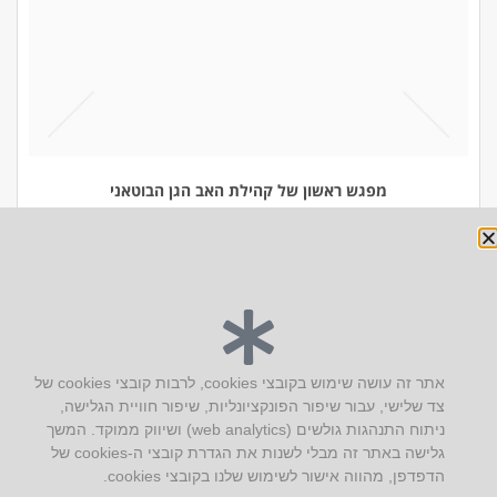
מפגש ראשון של קהילת האב הגן הבוטאני
יצירת קשר
אתר זה עושה שימוש בקובצי cookies, לרבות קובצי cookies של
צד שלישי, עבור שיפור הפונקציונליות, שיפור חוויית הגלישה,
AUS אוסטרליץ אדריכלות
ניתוח התנהגות גולשים (web analytics) ושיווק ממוקד. המשך
קק"ל 71 טבעון
גלישה באתר זה מבלי לשנות את הגדרת קובצי ה-cookies של
טלפון:
04-8772469
הדפדפן, מהווה אישור לשימוש שלנו בקובצי cookies.
דוא״ל:
info@aus.co.il