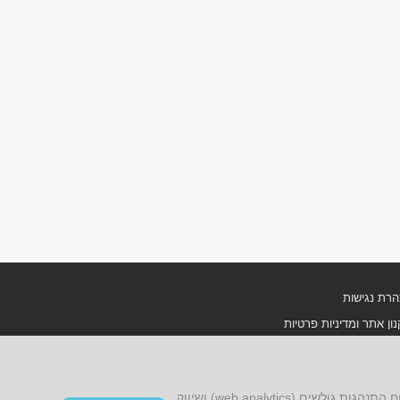
רת נגישות
ון אתר ומדיניות פרטיות
אתר זה עושה שימוש בקובצי cookies, לרבות קובצי cookies של צד שלישי, עבור שיפור הפונקציונליות, שיפור חוויית הגלישה, ניתוח התנהגות גולשים (web analytics) ושיווק