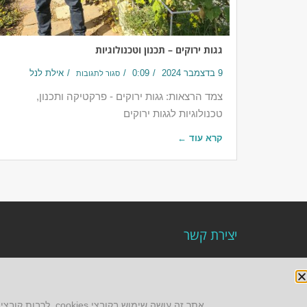
גגות ירוקים – תכנון וטכנולוגיות
9 בדצמבר 2024
0:09
אילת לנל
סגור לתגובות
צמד הרצאות: גגות ירוקים - פרקטיקה ותכנון,
טכנולוגיות לגגות ירוקים
קרא עוד ←
יצירת קשר
AUS אוסטרליץ אדריכלות
קק"ל 71 טבעון
טלפון:
04-8772469