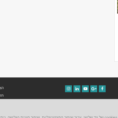
הצה
Instagram
LinkedIn
YouTube
Google+
Facebook
תקנ