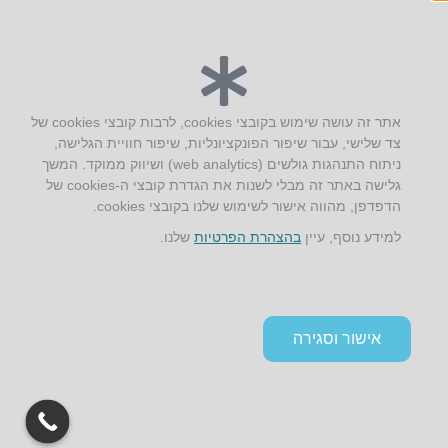
יצירת קשר
אתר זה עושה שימוש בקובצי cookies, לרבות קובצי cookies של
צד שלישי, עבור שיפור הפונקציונליות, שיפור חוויית הגלישה,
AUS אוסטרליץ אדריכלות
ניתוח התנהגות גולשים (web analytics) ושיווק ממוקד. המשך
קק"ל 71 טבעון
גלישה באתר זה מבלי לשנות את הגדרת קובצי ה-cookies של
טלפון:
04-8772469
הדפדפן, מהווה אישור לשימוש שלנו בקובצי cookies.
דוא״ל:
info@aus.co.il
למידע נוסף, עיין
בהצהרת הפרטיות
שלנו.
Instagram
LinkedIn
YouTube
Google+
Facebook
הצהרת נגישות
אישור וסגירה
תקנון אתר ומדיניות פרטיות
גלילה
לראש