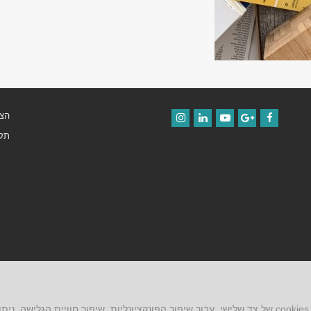
הצה
Instagram
LinkedIn
YouTube
Google+
Facebook
תקנ