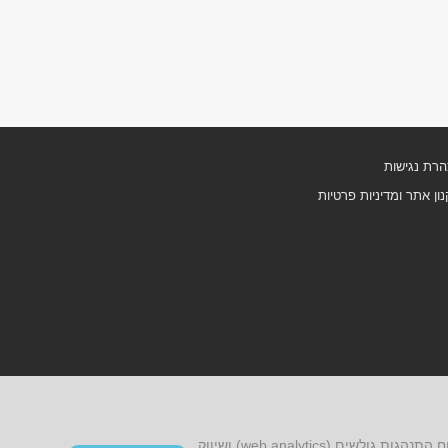
רת נגישות
ון אתר ומדיניות פרטיות
אתר זה עושה שימוש בקובצי cookies, לרבות קובצי cookies של צד שלישי, עבור שיפור הפונקציונליות, שיפור חוויית הגלישה, ניתוח התנהגות גולשים (web analytics) ושיווק