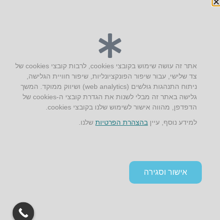
יצירת קשר
אתר זה עושה שימוש בקובצי cookies, לרבות קובצי cookies של
צד שלישי, עבור שיפור הפונקציונליות, שיפור חוויית הגלישה,
AUS אוסטרליץ אדריכלות
ניתוח התנהגות גולשים (web analytics) ושיווק ממוקד. המשך
קק"ל 71 טבעון
גלישה באתר זה מבלי לשנות את הגדרת קובצי ה-cookies של
טלפון:
04-8772469
הדפדפן, מהווה אישור לשימוש שלנו בקובצי cookies.
דוא״ל:
info@aus.co.il
למידע נוסף, עיין
בהצהרת הפרטיות
שלנו.
Instagram
LinkedIn
YouTube
Google+
Facebook
הצהרת נגישות
אישור וסגירה
תקנון אתר ומדיניות פרטיות
גלילה