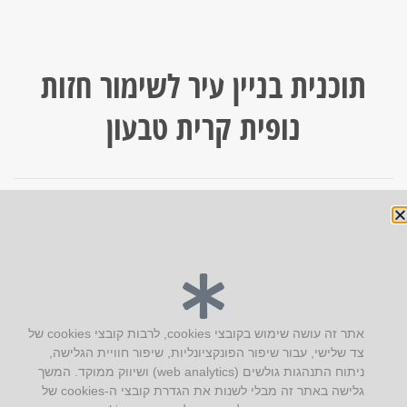
תוכנית בניין עיר לשימור חזות
נופית קרית טבעון
הבא »
יצירת קשר
אתר זה עושה שימוש בקובצי cookies, לרבות קובצי cookies של
צד שלישי, עבור שיפור הפונקציונליות, שיפור חוויית הגלישה,
AUS אוסטרליץ אדריכלות
ניתוח התנהגות גולשים (web analytics) ושיווק ממוקד. המשך
קק"ל 71 טבעון
גלישה באתר זה מבלי לשנות את הגדרת קובצי ה-cookies של
טלפון:
04-8772469