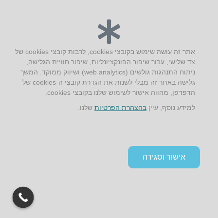
AUS אוסטרליץ אדריכלות
קק"ל 71 טבעון
טלפון:
04-8772469
דוא״ל:
info@aus.co.il
אתר זה עושה שימוש בקובצי cookies, לרבות קובצי cookies של
צד שלישי, עבור שיפור הפונקציונליות, שיפור חוויית הגלישה,
ניתוח התנהגות גולשים (web analytics) ושיווק ממוקד. המשך
Instagram
LinkedIn
YouTube
Google+
Facebook
גלישה באתר זה מבלי לשנות את הגדרת קובצי ה-cookies של
הדפדפן, מהווה אישור לשימוש שלנו בקובצי cookies.
הצהרת נגישות
למידע נוסף, עיין
בהצהרת הפרטיות
שלנו.
תקנון אתר ומדיניות פרטיות
אישור וסגירה
גלילה
לראש
העמוד