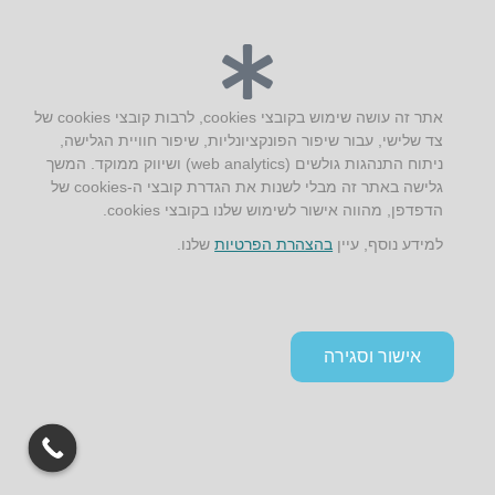
AUS אוסטרליץ אדריכלות
קק"ל 71 טבעון
טלפון:
04-8772469
אתר זה עושה שימוש בקובצי cookies, לרבות קובצי cookies של
דוא״ל:
info@aus.co.il
צד שלישי, עבור שיפור הפונקציונליות, שיפור חוויית הגלישה,
ניתוח התנהגות גולשים (web analytics) ושיווק ממוקד. המשך
גלישה באתר זה מבלי לשנות את הגדרת קובצי ה-cookies של
Instagram
LinkedIn
YouTube
Google+
Facebook
הדפדפן, מהווה אישור לשימוש שלנו בקובצי cookies.
הצהרת נגישות
למידע נוסף, עיין
בהצהרת הפרטיות
שלנו.
תקנון אתר ומדיניות פרטיות
אישור וסגירה
גלילה
לראש
העמוד