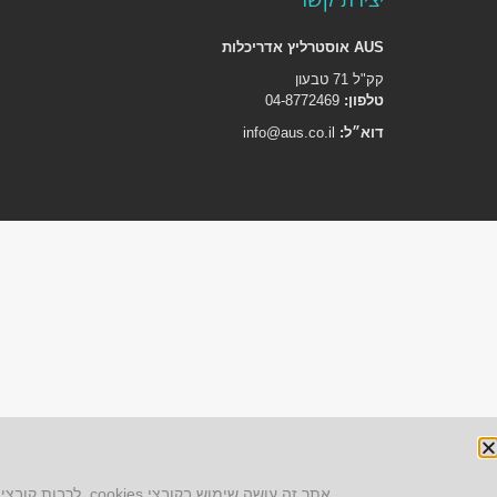
AUS אוסטרליץ אדריכלות
קק"ל 71 טבעון
טלפון:
04-8772469
דוא״ל:
info@aus.co.il