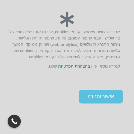
יצירת קשר
AUS אוסטרליץ אדריכלות
אתר זה עושה שימוש בקובצי cookies, לרבות קובצי cookies של
קק"ל 71 טבעון
צד שלישי, עבור שיפור הפונקציונליות, שיפור חוויית הגלישה,
טלפון:
04-8772469
ניתוח התנהגות גולשים (web analytics) ושיווק ממוקד. המשך
דוא״ל:
info@aus.co.il
גלישה באתר זה מבלי לשנות את הגדרת קובצי ה-cookies של
הדפדפן, מהווה אישור לשימוש שלנו בקובצי cookies.
למידע נוסף, עיין
בהצהרת הפרטיות
שלנו.
Instagram
LinkedIn
YouTube
Google+
Facebook
הצהרת נגישות
תקנון אתר ומדיניות פרטיות
אישור וסגירה
גלילה
לראש
העמוד