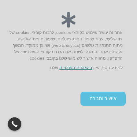
יצירת קשר
AUS אוסטרליץ אדריכלות
אתר זה עושה שימוש בקובצי cookies, לרבות קובצי cookies של
קק"ל 71 טבעון
צד שלישי, עבור שיפור הפונקציונליות, שיפור חוויית הגלישה,
טלפון:
04-8772469
ניתוח התנהגות גולשים (web analytics) ושיווק ממוקד. המשך
דוא״ל:
info@aus.co.il
גלישה באתר זה מבלי לשנות את הגדרת קובצי ה-cookies של
הדפדפן, מהווה אישור לשימוש שלנו בקובצי cookies.
למידע נוסף, עיין
בהצהרת הפרטיות
שלנו.
Instagram
LinkedIn
YouTube
Google+
Facebook
הצהרת נגישות
תקנון אתר ומדיניות פרטיות
אישור וסגירה
גלילה
לראש
העמוד