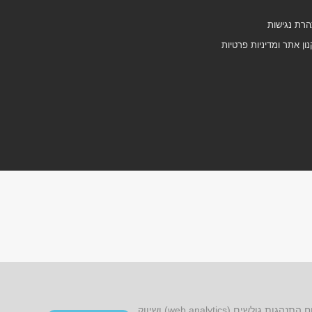
רת נגישות
ון אתר ומדיניות פרטיות
אתר זה עושה שימוש בקובצי cookies, לרבות קובצי cookies של צד שלישי, עבור שיפור הפונקציונליות, שיפור חוויית הגלישה, ניתוח התנהגות גולשים (web analytics) ושיווק