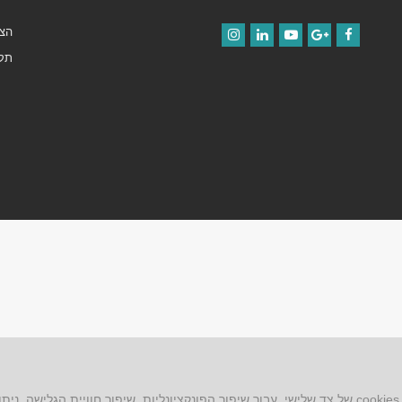
הצה
Instagram
LinkedIn
YouTube
Google+
Facebook
תקנ