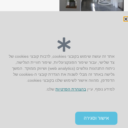
יצירת קשר
אתר זה עושה שימוש בקובצי cookies, לרבות קובצי cookies של
צד שלישי, עבור שיפור הפונקציונליות, שיפור חוויית הגלישה,
AUS אוסטרליץ אדריכלות
ניתוח התנהגות גולשים (web analytics) ושיווק ממוקד. המשך
קק"ל 71 טבעון
גלישה באתר זה מבלי לשנות את הגדרת קובצי ה-cookies של
טלפון:
04-8772469
הדפדפן, מהווה אישור לשימוש שלנו בקובצי cookies.
דוא״ל:
info@aus.co.il
למידע נוסף, עיין
בהצהרת הפרטיות
שלנו.
Instagram
LinkedIn
YouTube
Google+
Facebook
הצהרת נגישות
אישור וסגירה
תקנון אתר ומדיניות פרטיות