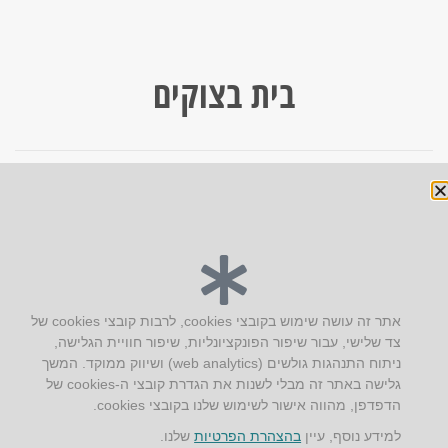
בית בצוקים
« הקודם
הבא »
יצירת קשר
אתר זה עושה שימוש בקובצי cookies, לרבות קובצי cookies של
צד שלישי, עבור שיפור הפונקציונליות, שיפור חוויית הגלישה,
AUS אוסטרליץ אדריכלות
ניתוח התנהגות גולשים (web analytics) ושיווק ממוקד. המשך
קק"ל 71 טבעון
גלישה באתר זה מבלי לשנות את הגדרת קובצי ה-cookies של
טלפון:
04-8772469
הדפדפן, מהווה אישור לשימוש שלנו בקובצי cookies.
דוא״ל:
info@aus.co.il
למידע נוסף, עיין
בהצהרת הפרטיות
שלנו.