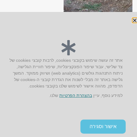
יצירת קשר
אתר זה עושה שימוש בקובצי cookies, לרבות קובצי cookies של
צד שלישי, עבור שיפור הפונקציונליות, שיפור חוויית הגלישה,
AUS אוסטרליץ אדריכלות
ניתוח התנהגות גולשים (web analytics) ושיווק ממוקד. המשך
קק"ל 71 טבעון
גלישה באתר זה מבלי לשנות את הגדרת קובצי ה-cookies של
טלפון:
04-8772469
הדפדפן, מהווה אישור לשימוש שלנו בקובצי cookies.
דוא״ל:
info@aus.co.il
למידע נוסף, עיין
בהצהרת הפרטיות
שלנו.
Instagram
LinkedIn
YouTube
Google+
Facebook
הצהרת נגישות
אישור וסגירה
תקנון אתר ומדיניות פרטיות