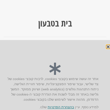
בית בטבעון
« הקודם
הבא »
יצירת קשר
אתר זה עושה שימוש בקובצי cookies, לרבות קובצי cookies של
צד שלישי, עבור שיפור הפונקציונליות, שיפור חוויית הגלישה,
AUS אוסטרליץ אדריכלות
ניתוח התנהגות גולשים (web analytics) ושיווק ממוקד. המשך
קק"ל 71 טבעון
גלישה באתר זה מבלי לשנות את הגדרת קובצי ה-cookies של
טלפון:
04-8772469
הדפדפן, מהווה אישור לשימוש שלנו בקובצי cookies.
דוא״ל:
info@aus.co.il
למידע נוסף, עיין
בהצהרת הפרטיות
שלנו.