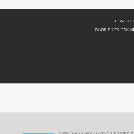
רת נגישות
ון אתר ומדיניות פרטיות
אתר זה עושה שימוש בקובצי cookies, לרבות קובצי cookies של צד שלישי, עבור שיפור הפונקציונליות, שיפור חוויית הגלישה, ניתוח התנהגות גולשים (web analytics) ושיווק