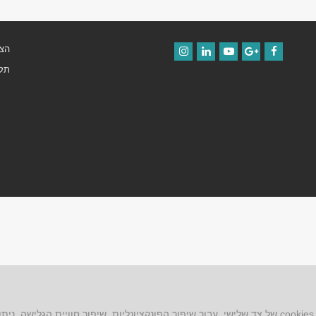
הצה
Instagram
LinkedIn
YouTube
Google+
Facebook
תקנ