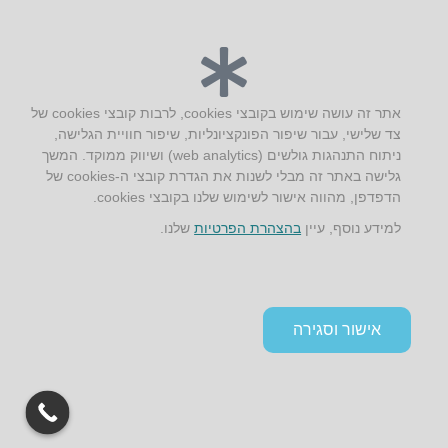
יצירת קשר
אתר זה עושה שימוש בקובצי cookies, לרבות קובצי cookies של
צד שלישי, עבור שיפור הפונקציונליות, שיפור חוויית הגלישה,
AUS אוסטרליץ אדריכלות
ניתוח התנהגות גולשים (web analytics) ושיווק ממוקד. המשך
קק"ל 71 טבעון
גלישה באתר זה מבלי לשנות את הגדרת קובצי ה-cookies של
טלפון:
04-8772469
הדפדפן, מהווה אישור לשימוש שלנו בקובצי cookies.
דוא״ל:
info@aus.co.il
למידע נוסף, עיין
בהצהרת הפרטיות
שלנו.
Instagram
LinkedIn
YouTube
Google+
Facebook
הצהרת נגישות
אישור וסגירה
תקנון אתר ומדיניות פרטיות
גלילה
לראש