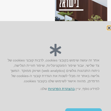
יצירת קשר
אתר זה עושה שימוש בקובצי cookies, לרבות קובצי cookies של
צד שלישי, עבור שיפור הפונקציונליות, שיפור חוויית הגלישה,
AUS אוסטרליץ אדריכלות
ניתוח התנהגות גולשים (web analytics) ושיווק ממוקד. המשך
קק"ל 71 טבעון
גלישה באתר זה מבלי לשנות את הגדרת קובצי ה-cookies של
טלפון:
04-8772469
הדפדפן, מהווה אישור לשימוש שלנו בקובצי cookies.
דוא״ל:
info@aus.co.il
למידע נוסף, עיין
בהצהרת הפרטיות
שלנו.
Instagram
LinkedIn
YouTube
Google+
Facebook