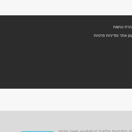
רת נגישות
ון אתר ומדיניות פרטיות
אתר זה עושה שימוש בקובצי cookies, לרבות קובצי cookies של צד שלישי, עבור שיפור הפונקציונליות, שיפור חוויית הגלישה, ניתוח התנהגות גולשים (web analytics) ושיווק