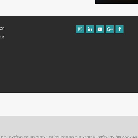
הצה
Instagram
LinkedIn
YouTube
Google+
Facebook
תקנ