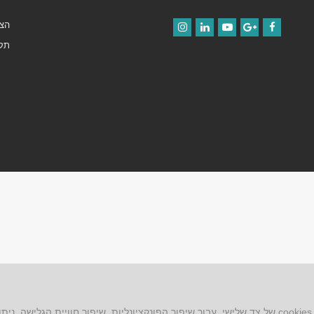
הצה
Instagram
LinkedIn
YouTube
Google+
Facebook
תקנ