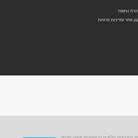
רת נגישות
ון אתר ומדיניות פרטיות
אתר זה עושה שימוש בקובצי cookies, לרבות קובצי cookies של צד שלישי, עבור שיפור הפונקציונליות, שיפור חוויית הגלישה, ניתוח התנהגות גולשים (web analytics) ושיווק