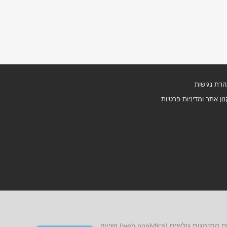
רת נגישות
ון אתר ומדיניות פרטיות
אתר זה עושה שימוש בקובצי cookies, לרבות קובצי cookies של צד שלישי, עבור שיפור הפונקציונליות, שיפור חוויית הגלישה, ניתוח התנהגות גולשים (web analytics) ושיווק