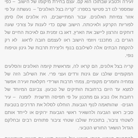
זעירה ולטבע שבתוכו הוא קם. עצם בחירת מיקומו של הישוב – כפי
שמספר לנו דב פטישי בספרו: "קריה בצל האלונים" – נעשתה על פי
אזור צמיחת האלונים. עבור המתיישבים, היו אלונים אלו סימן
לפוריות הקרקע ולאיכותה. הישוב שקם כדי לענות על צורכי שעה
דוחקים והרצון ליישב את הארץ, דאג בו זמנית גם לאיכות החיים של
הגרים בו. מתכנני ויוזמי הישוב ראו לעצמם חובה לדאוג לא רק
להקמת הבתים אלה לשילובם בנוף וליצירת תרבות של גינון וטיפוח
נופי.
קריה בצל אלונים, הם קראו לה, ומראשית קיומה האלונים והסלעים
המקומיים שולבו עם גינות ורדים ועצי פרי. את השילוב הזה של
צמחיה וחומרים מקומיים, צמחי תרבות ושרידי חקלאות זעירה אפשר
למצא עד היום ברחובות הותיקים של טבעון. צביונם המיוחד של
רחובות אלו נובע גם מתכנון על פי תפיסה חדשנית לזמנה – עיר
הגנים- שהותאמה לנוף הגבעות. הוחלט לסלול את הדרכים בטבעת
סביב ראש הגבעה ולהשאיר ראשי הגבעות ירוקים או לייחד אותם
לשטחי ציבור, בתוכנית שולבו שטחי ציבור פתוחים רבים ובחלקם
הגדול הושאר החורש הטבעי.