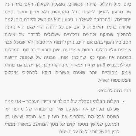
כיום, מול תהליכי פיתוח עכשווים, נשאלת השאלה האם נגזר דינה
של טבעון להפוך למקום ככל המקומות ללא צביון וחזות נופית
ייחודיים? ובהרחבה לשאלה זו טבעון היא גם משל ומקרה בוחן למה
שקורה ברמה הארצית. כי עם עם כל יחודה הרי שגם היא נתונה
לתהליך שחיקה ולחצים נדל"ניים שעלולים לדרדר של איכות
הסביבה והנוף בהם אנו חיים. ניתן לדמות את טבעון לאי שמכל עבר
עומדים עליו לכלותו כוחות אימתניים. ישנן תופעות ברורות המכלות
בבטחה את הנוף כפי שהיכרנו אותו. הבניה של שכונות חדשות
וסלילת כביש 6 הן שתי דוגמאות מובהקות לכך. אך ישנם גם כוחות
עומק מהותיים יותר שאינם קשורים דוקא לתהליכי איכלוס
והצטופפות הארץ.
הנה כמה לדוגמא:
הקלות הבלתי נסבלת של הבולדוזר וידידו העכבר – אני מניח
שכולנו מכירים את האפקט של יום עבודה של מחפר על
השטח אבל מה שמחריף את העניין הוא הנתק שישנו בין
המתכנן שמושך מספר קוים על מסך המחשב במשרד ממוזג
לבין ההשלכות של זה על השטח.