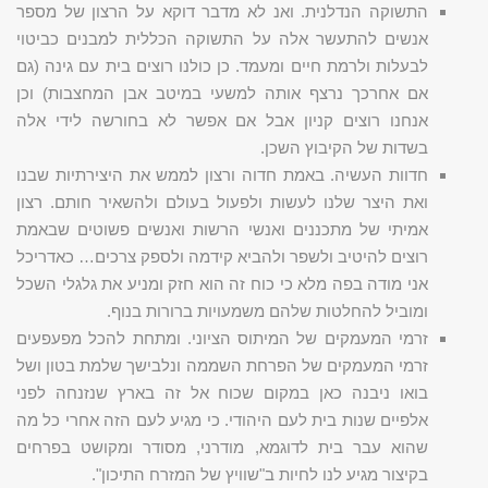
התשוקה הנדלנית. ואנ לא מדבר דוקא על הרצון של מספר
אנשים להתעשר אלה על התשוקה הכללית למבנים כביטוי
לבעלות ולרמת חיים ומעמד. כן כולנו רוצים בית עם גינה (גם
אם אחרכך נרצף אותה למשעי במיטב אבן המחצבות) וכן
אנחנו רוצים קניון אבל אם אפשר לא בחורשה לידי אלה
בשדות של הקיבוץ השכן.
חדוות העשיה. באמת חדוה ורצון לממש את היצירתיות שבנו
ואת היצר שלנו לעשות ולפעול בעולם ולהשאיר חותם. רצון
אמיתי של מתכננים ואנשי הרשות ואנשים פשוטים שבאמת
רוצים להיטיב ולשפר ולהביא קידמה ולספק צרכים… כאדריכל
אני מודה בפה מלא כי כוח זה הוא חזק ומניע את גלגלי השכל
ומוביל להחלטות שלהם משמעויות ברורות בנוף.
זרמי המעמקים של המיתוס הציוני. ומתחת להכל מפעפעים
זרמי המעמקים של הפרחת השממה ונלבישך שלמת בטון ושל
בואו ניבנה כאן במקום שכוח אל זה בארץ שנזנחה לפני
אלפיים שנות בית לעם היהודי. כי מגיע לעם הזה אחרי כל מה
שהוא עבר בית לדוגמא, מודרני, מסודר ומקושט בפרחים
בקיצור מגיע לנו לחיות ב"שוויץ של המזרח התיכון".