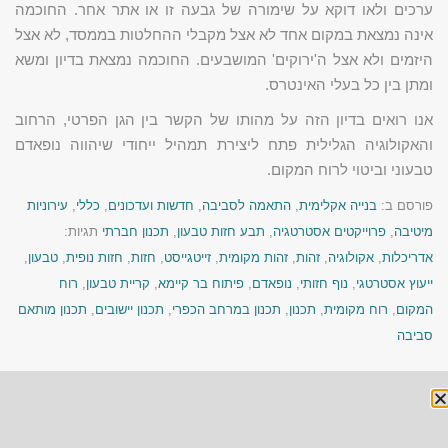
ערכים ולאו דוקא על שימורה של גבעה זו או אתר אחר. החוכמה
אינה נמצאת במקום אחד לא אצל מקבלי ההחלטות בממסד, לא אצל
היזמים ולא אצל ה'ירוקים' המושבעים. החוכמה נמצאת בדיון ומשא
ומתן בין כל בעלי האינטרס.
אנו רואים בדיון הזה על מהותו של הקשר בין הגן הפרטי, הרחוב
והאקולוגיה הגלילית פתח ליצירת תמהיל ייחודי שיהווה נופאדם
טבעוני וביטוי לרוח המקום.
פורסם ב:
בנייה אקלימית
,
התאמה לסביבה
,
חדשות ועדכונים
,
כללי
,
עירוניות
מיטיבה
,
פרוייקטים אסטרטגיה
,
תבע חזות טבעון
,
תכנון חברתי
תגיות:
אדריכלות
,
אקולוגיה
,
זהות
,
זהות מקומית
,
זייטגייסט
,
חזות
,
חזות נופית
,
טבעון
,
ייעוץ אסטרטגי
,
נוף חזותי
,
נופאדם
,
פיתוח בר קיימא
,
קריית טבעון
,
רוח
המקום
,
רוח מקומית
,
תכנון
,
תכנון במרחב הכפרי
,
תכנון יישובים
,
תכנון מותאם
סביבה
« הקודם
הבא »