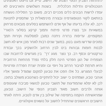
להתהוות הצביון הנופי הצנוע של הישוב סייע גם מיעוט האמצעים
הטכנולוגיים והדלות הכלכלית. בשנות השלושים והארבעים לא
עמדו לרשות הבונים כלים מכניים רבים, משום כך הסלילה נעשתה
בהתאם לקווי הטופוגרפיה ובצורה מינימאלית כך שתספיק לתנועת
רכב. לא עלה בדעתו של אף אדם להשתמש בסלעים מובאים מרחוק
במשאיות וכך נוצרו פרטי פיתוח ותמוך קרקע בסלעי ה'נארי'
המקומיים. עדיפות ברורה ניתנה כמובן למסלעות וקירות תמך
נמוכים שדרשו מעט בטון. במשך שנים רבות לאחר מכן איש לא חשב
לבנות חומות גבוהות בינו לבין הרחוב ולהשקיע בכך עבודת
טרקטורים וכסף רב. כך נוצר מגע 'רך' בין מגרשים לרחובות שבו
הצמחיה של הגן הפרטי הינה חלק בלתי נפרד מהחזות הרחובית
והיא תורמת לציבור הרחב צל ויופי ובו זמנית יוצרת הפרדה ופרטיות
לבעלי המגרש. כל אלו הפכו את טבעון למקום שמגדל ומושך אליו
אוהבי טבע, ושמדגים כי ישוב יכול להתקיים כשהטבע משולב בתוכו.
לכן לא יפלא שהמודעות של תושבי טבעון לנושאי סביבה שעוטפים
אותה ולרבים חשוב מאוד הצביון הנופי של הישוב. טבעון,
שמראשיתה הוקמה בתפיסה של שילוב בין אדם לטבע, היתה לאחד
הישובים הראשונים שהתחיל לחשוב על נושאים אקולוגיים.