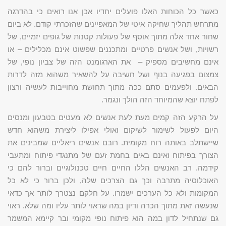
כאשר כל הכוחות האלו פועלים יחדיו אכן אנו רואים כי בהדרגה
מתרחש תהליך שחיקה איטי של המאפיינים שהזכרתי קודם. לא ביום
שחור אחד אלה מתוך אוסף של פעולות קטנות של גופים יזמיים, של
רשויות, ושל אנשים פרטיים ומתכננים שפשוט אינם מכלילים – או
אינם מחשיבים מספיק – את הארגומנט הזה של צביון נופי, של
צמצום בפגיעה בנוף ושל חשיבה על להשאיר משהוא מזה לדרות
הבאים. ולפעמים סתם ככה מתוך תחושת מחוייבות לעשיה ורצון
לפתח יוצא שהמיוחד הזה הולך ונגמר.
על הרקע הזה קמים מעת לעת אנשים לא מעטים בטבעון ומנסים
היום לפעול לשימור לשיקום ואולי אפילו ליצירת משהוא חדש
שיישתלב באותה רוח מקומית. רובם אנשים ריאליים שמבינים את
הצורך בפיתוח ואינם באים בחמת זעם של מתנגדי פיתוח ומתעבי
קידמה. רב האנשים הללו החיים חיים טכנולוגיים וברור להם כי
האוכלוסיה מתרבה וכך גם הצרכים שלה, ולכן ברור כי לא כל
המקומות ולא כל הערכים ישמרו. על חלקם נצטרך לותר אך כדאי
שנעשה זאת מתוך הכרה ודיון במה שראוי לותר עליו ומה שלא. ראוי
גם שנתחיל לדון במה הוא פיתוח נופי מקומי ובר קיימא המשמר