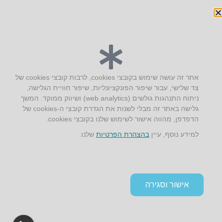
יצירת קשר
אתר זה עושה שימוש בקובצי cookies, לרבות קובצי cookies של
צד שלישי, עבור שיפור הפונקציונליות, שיפור חוויית הגלישה,
AUS אוסטרליץ אדריכלות
ניתוח התנהגות גולשים (web analytics) ושיווק ממוקד. המשך
קק"ל 71 טבעון
גלישה באתר זה מבלי לשנות את הגדרת קובצי ה-cookies של
טלפון:
04-8772469
הדפדפן, מהווה אישור לשימוש שלנו בקובצי cookies.
דוא״ל:
info@aus.co.il
למידע נוסף, עיין
בהצהרת הפרטיות
שלנו.
Instagram
LinkedIn
YouTube
Google+
Facebook
הצהרת נגישות
אישור וסגירה
תקנון אתר ומדיניות פרטיות