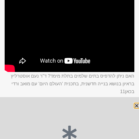
האם ניתן להדפיס בתים שלמים בתלת מימד? ד"ר נעם אוסטרליץ
בראיון בנושא בנייה חדשנית, בתכנית 'העולם היום' עם מואב ורדי
בכאן11
פורסם ב:
אירועים
,
הרצאות וראיונות
,
חדשות ועדכונים
,
כללי
,
סרטונים
,
שיטות
בנייה לא קונבנציונליות