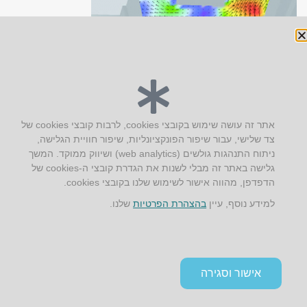
יצירת קשר
אתר זה עושה שימוש בקובצי cookies, לרבות קובצי cookies של
צד שלישי, עבור שיפור הפונקציונליות, שיפור חוויית הגלישה,
AUS אוסטרליץ אדריכלות
ניתוח התנהגות גולשים (web analytics) ושיווק ממוקד. המשך
קק"ל 71 טבעון
גלישה באתר זה מבלי לשנות את הגדרת קובצי ה-cookies של
טלפון:
04-8772469
הדפדפן, מהווה אישור לשימוש שלנו בקובצי cookies.
דוא״ל:
info@aus.co.il
למידע נוסף, עיין
בהצהרת הפרטיות
שלנו.
Instagram
LinkedIn
YouTube
Google+
Facebook
הצהרת נגישות
אישור וסגירה
תקנון אתר ומדיניות פרטיות