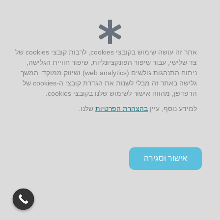
יצירת קשר
AUS אוסטרליץ אדריכלות
אתר זה עושה שימוש בקובצי cookies, לרבות קובצי cookies של
קק"ל 71 טבעון
צד שלישי, עבור שיפור הפונקציונליות, שיפור חוויית הגלישה,
טלפון:
04-8772469
ניתוח התנהגות גולשים (web analytics) ושיווק ממוקד. המשך
דוא״ל:
info@aus.co.il
גלישה באתר זה מבלי לשנות את הגדרת קובצי ה-cookies של
הדפדפן, מהווה אישור לשימוש שלנו בקובצי cookies.
למידע נוסף, עיין
בהצהרת הפרטיות
שלנו.
Instagram
LinkedIn
YouTube
Google+
Facebook
הצהרת נגישות
תקנון אתר ומדיניות פרטיות
אישור וסגירה
גלילה
לראש
העמוד