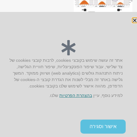
יצירת קשר
אתר זה עושה שימוש בקובצי cookies, לרבות קובצי cookies של
צד שלישי, עבור שיפור הפונקציונליות, שיפור חוויית הגלישה,
AUS אוסטרליץ אדריכלות
ניתוח התנהגות גולשים (web analytics) ושיווק ממוקד. המשך
קק"ל 71 טבעון
גלישה באתר זה מבלי לשנות את הגדרת קובצי ה-cookies של
טלפון:
04-8772469
הדפדפן, מהווה אישור לשימוש שלנו בקובצי cookies.
דוא״ל:
info@aus.co.il
למידע נוסף, עיין
בהצהרת הפרטיות
שלנו.
Instagram
LinkedIn
YouTube
Google+
Facebook
הצהרת נגישות
אישור וסגירה
תקנון אתר ומדיניות פרטיות