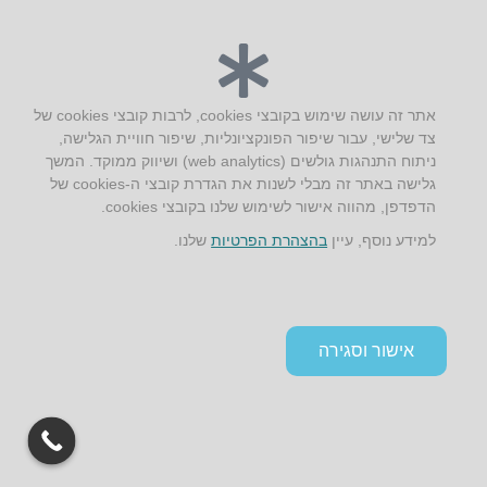
יצירת קשר
AUS אוסטרליץ אדריכלות
אתר זה עושה שימוש בקובצי cookies, לרבות קובצי cookies של
קק"ל 71 טבעון
צד שלישי, עבור שיפור הפונקציונליות, שיפור חוויית הגלישה,
טלפון:
04-8772469
ניתוח התנהגות גולשים (web analytics) ושיווק ממוקד. המשך
דוא״ל:
info@aus.co.il
גלישה באתר זה מבלי לשנות את הגדרת קובצי ה-cookies של
הדפדפן, מהווה אישור לשימוש שלנו בקובצי cookies.
למידע נוסף, עיין
בהצהרת הפרטיות
שלנו.
Instagram
LinkedIn
YouTube
Google+
Facebook
הצהרת נגישות
תקנון אתר ומדיניות פרטיות
אישור וסגירה
גלילה
לראש
העמוד