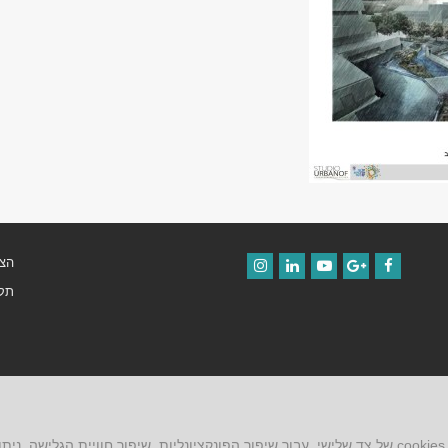
הצה
Instagram
LinkedIn
YouTube
Google+
Facebook
תקנ