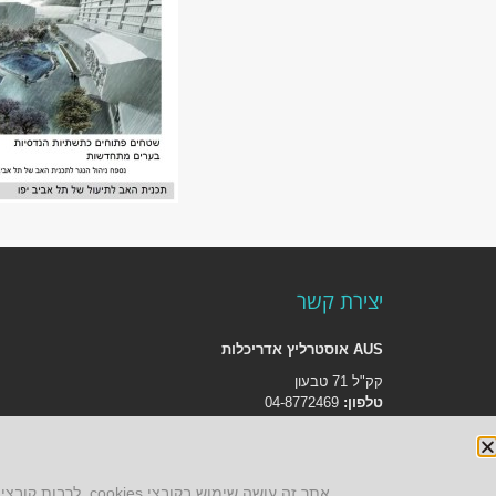
יצירת קשר
AUS אוסטרליץ אדריכלות
קק"ל 71 טבעון
טלפון:
04-8772469
דוא״ל:
info@aus.co.il