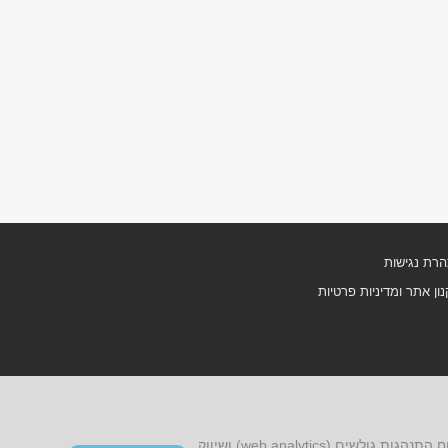
רת נגישות
ון אתר ומדיניות פרטיות
אתר זה עושה שימוש בקובצי cookies, לרבות קובצי cookies של צד שלישי, עבור שיפור הפונקציונליות, שיפור חוויית הגלישה, ניתוח התנהגות גולשים (web analytics) ושיווק