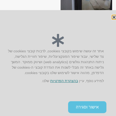
יצירת קשר
אתר זה עושה שימוש בקובצי cookies, לרבות קובצי cookies של
צד שלישי, עבור שיפור הפונקציונליות, שיפור חוויית הגלישה,
AUS אוסטרליץ אדריכלות
ניתוח התנהגות גולשים (web analytics) ושיווק ממוקד. המשך
קק"ל 71 טבעון
גלישה באתר זה מבלי לשנות את הגדרת קובצי ה-cookies של
טלפון:
04-8772469
הדפדפן, מהווה אישור לשימוש שלנו בקובצי cookies.
דוא״ל:
info@aus.co.il
למידע נוסף, עיין
בהצהרת הפרטיות
שלנו.
Instagram
LinkedIn
YouTube
Google+
Facebook
הצהרת נגישות
אישור וסגירה
תקנון אתר ומדיניות פרטיות