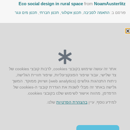
Eco social design in rural space
from
NoamAusterlitz
פורסם ב:
התאמה לסביבה
,
תכנון אקולוגי
,
תכנון חברתי
,
תכנון מים ונגר
« הקודם
הבא »
יצירת קשר
אתר זה עושה שימוש בקובצי cookies, לרבות קובצי cookies של
צד שלישי, עבור שיפור הפונקציונליות, שיפור חוויית הגלישה,
AUS אוסטרליץ אדריכלות
ניתוח התנהגות גולשים (web analytics) ושיווק ממוקד. המשך
קק"ל 71 טבעון
גלישה באתר זה מבלי לשנות את הגדרת קובצי ה-cookies של
טלפון:
04-8772469
הדפדפן, מהווה אישור לשימוש שלנו בקובצי cookies.
דוא״ל:
info@aus.co.il
למידע נוסף, עיין
בהצהרת הפרטיות
שלנו.
Instagram
LinkedIn
YouTube
Google+
Facebook