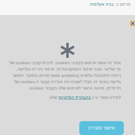
פורסם ב:
בנייה אקלימית
« הקודם
הבא »
יצירת קשר
אתר זה עושה שימוש בקובצי cookies, לרבות קובצי cookies של
צד שלישי, עבור שיפור הפונקציונליות, שיפור חוויית הגלישה,
AUS אוסטרליץ אדריכלות
ניתוח התנהגות גולשים (web analytics) ושיווק ממוקד. המשך
קק"ל 71 טבעון
גלישה באתר זה מבלי לשנות את הגדרת קובצי ה-cookies של
טלפון:
04-8772469
הדפדפן, מהווה אישור לשימוש שלנו בקובצי cookies.
דוא״ל:
info@aus.co.il
למידע נוסף, עיין
בהצהרת הפרטיות
שלנו.
Instagram
LinkedIn
YouTube
Google+
Facebook
הצהרת נגישות
אישור וסגירה