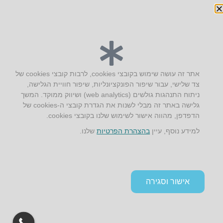
« הקודם
הבא »
יצירת קשר
אתר זה עושה שימוש בקובצי cookies, לרבות קובצי cookies של
צד שלישי, עבור שיפור הפונקציונליות, שיפור חוויית הגלישה,
AUS אוסטרליץ אדריכלות
ניתוח התנהגות גולשים (web analytics) ושיווק ממוקד. המשך
קק"ל 71 טבעון
גלישה באתר זה מבלי לשנות את הגדרת קובצי ה-cookies של
טלפון:
04-8772469
הדפדפן, מהווה אישור לשימוש שלנו בקובצי cookies.
דוא״ל:
info@aus.co.il
למידע נוסף, עיין
בהצהרת הפרטיות
שלנו.
Instagram
LinkedIn
YouTube
Google+
Facebook
הצהרת נגישות
אישור וסגירה
תקנון אתר ומדיניות פרטיות
גלילה