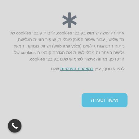
יצירת קשר
אתר זה עושה שימוש בקובצי cookies, לרבות קובצי cookies של
צד שלישי, עבור שיפור הפונקציונליות, שיפור חוויית הגלישה,
AUS אוסטרליץ אדריכלות
ניתוח התנהגות גולשים (web analytics) ושיווק ממוקד. המשך
קק"ל 71 טבעון
גלישה באתר זה מבלי לשנות את הגדרת קובצי ה-cookies של
טלפון:
04-8772469
הדפדפן, מהווה אישור לשימוש שלנו בקובצי cookies.
דוא״ל:
info@aus.co.il
למידע נוסף, עיין
בהצהרת הפרטיות
שלנו.
Instagram
LinkedIn
YouTube
Google+
Facebook
הצהרת נגישות
אישור וסגירה
תקנון אתר ומדיניות פרטיות
גלילה
לראש
העמוד