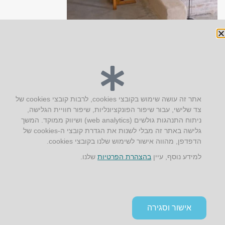
יצירת קשר
אתר זה עושה שימוש בקובצי cookies, לרבות קובצי cookies של
צד שלישי, עבור שיפור הפונקציונליות, שיפור חוויית הגלישה,
AUS אוסטרליץ אדריכלות
ניתוח התנהגות גולשים (web analytics) ושיווק ממוקד. המשך
קק"ל 71 טבעון
גלישה באתר זה מבלי לשנות את הגדרת קובצי ה-cookies של
טלפון:
04-8772469
הדפדפן, מהווה אישור לשימוש שלנו בקובצי cookies.
דוא״ל:
info@aus.co.il
למידע נוסף, עיין
בהצהרת הפרטיות
שלנו.
Instagram
LinkedIn
YouTube
Google+
Facebook
הצהרת נגישות
אישור וסגירה
תקנון אתר ומדיניות פרטיות