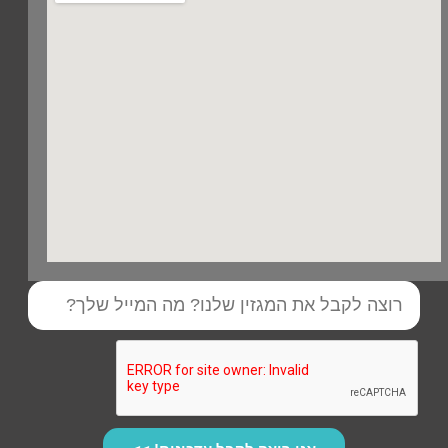
כתובת
מייל