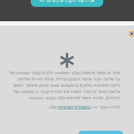
אני רוצה לקבל עדכונים! >>
יצירת קשר
אתר זה עושה שימוש בקובצי cookies, לרבות קובצי cookies של
צד שלישי, עבור שיפור הפונקציונליות, שיפור חוויית הגלישה,
AUS אוסטרליץ אדריכלות
ניתוח התנהגות גולשים (web analytics) ושיווק ממוקד. המשך
קק"ל 71 טבעון
גלישה באתר זה מבלי לשנות את הגדרת קובצי ה-cookies של
טלפון:
04-8772469
הדפדפן, מהווה אישור לשימוש שלנו בקובצי cookies.
דוא״ל:
info@aus.co.il
למידע נוסף, עיין
בהצהרת הפרטיות
שלנו.
Instagram
LinkedIn
YouTube
Google+
Facebook