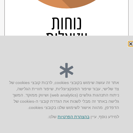
יצירת קשר
אתר זה עושה שימוש בקובצי cookies, לרבות קובצי cookies של
צד שלישי, עבור שיפור הפונקציונליות, שיפור חוויית הגלישה,
AUS אוסטרליץ אדריכלות
ניתוח התנהגות גולשים (web analytics) ושיווק ממוקד. המשך
קק"ל 71 טבעון
גלישה באתר זה מבלי לשנות את הגדרת קובצי ה-cookies של
טלפון:
04-8772469
הדפדפן, מהווה אישור לשימוש שלנו בקובצי cookies.
דוא״ל:
info@aus.co.il
למידע נוסף, עיין
בהצהרת הפרטיות
שלנו.