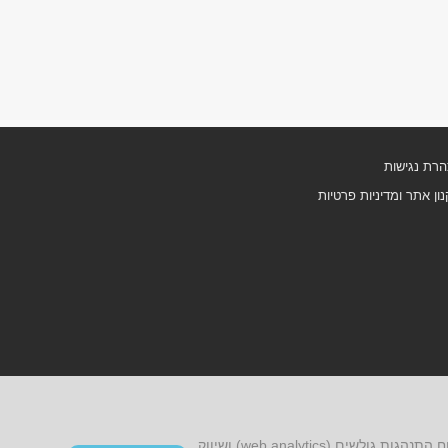
רת נגישות
ון אתר ומדיניות פרטיות
אתר זה עושה שימוש בקובצי cookies, לרבות קובצי cookies של צד שלישי, עבור שיפור הפונקציונליות, שיפור חוויית הגלישה, ניתוח התנהגות גולשים (web analytics) ושיווק