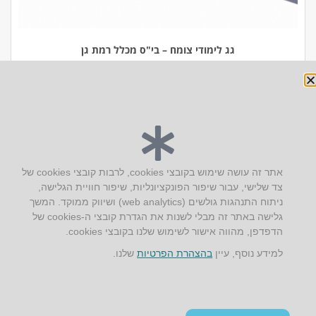
גג לימודי צומח – בי"ס מכלל רמת גן
יצירת קשר
אתר זה עושה שימוש בקובצי cookies, לרבות קובצי cookies של
צד שלישי, עבור שיפור הפונקציונליות, שיפור חוויית הגלישה,
AUS אוסטרליץ אדריכלות
ניתוח התנהגות גולשים (web analytics) ושיווק ממוקד. המשך
קק"ל 71 טבעון
גלישה באתר זה מבלי לשנות את הגדרת קובצי ה-cookies של
טלפון:
04-8772469
הדפדפן, מהווה אישור לשימוש שלנו בקובצי cookies.
דוא״ל:
info@aus.co.il
למידע נוסף, עיין
בהצהרת הפרטיות
שלנו.
Instagram
LinkedIn
YouTube
Google+
Facebook