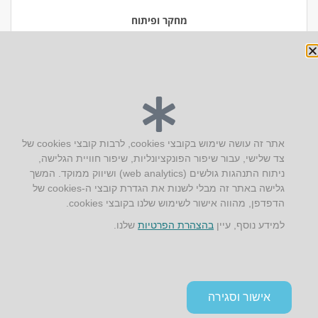
מחקר ופיתוח
יצירת קשר
אתר זה עושה שימוש בקובצי cookies, לרבות קובצי cookies של
צד שלישי, עבור שיפור הפונקציונליות, שיפור חוויית הגלישה,
AUS אוסטרליץ אדריכלות
ניתוח התנהגות גולשים (web analytics) ושיווק ממוקד. המשך
קק"ל 71 טבעון
גלישה באתר זה מבלי לשנות את הגדרת קובצי ה-cookies של
טלפון:
04-8772469
הדפדפן, מהווה אישור לשימוש שלנו בקובצי cookies.
דוא״ל:
info@aus.co.il
למידע נוסף, עיין
בהצהרת הפרטיות
שלנו.
Instagram
LinkedIn
YouTube
Google+
Facebook
הצהרת נגישות
אישור וסגירה
תקנון אתר ומדיניות פרטיות