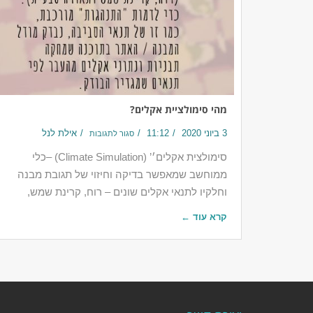
מהי סימולציית אקלים?
3 ביוני 2020
11:12
אילת לנל
סגור לתגובות
‎סימולצית אקלים׳’ (Climate Simulation) –כלי
ממוחשב שמאפשר בדיקה וחיזוי של תגובת מבנה
וחלקיו לתנאי אקלים שונים – רוח, קרינת שמש,
קרא עוד ←