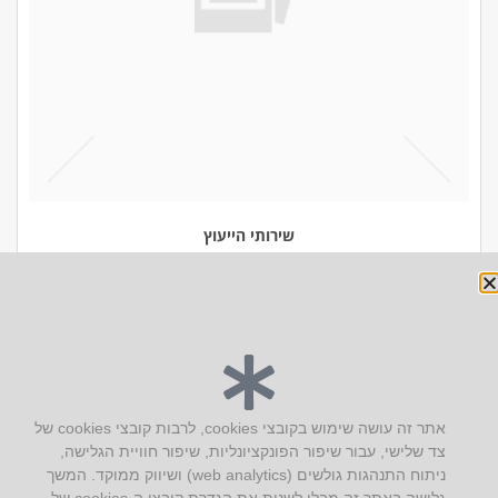
שירותי הייעוץ
יצירת קשר
אתר זה עושה שימוש בקובצי cookies, לרבות קובצי cookies של
צד שלישי, עבור שיפור הפונקציונליות, שיפור חוויית הגלישה,
AUS אוסטרליץ אדריכלות
ניתוח התנהגות גולשים (web analytics) ושיווק ממוקד. המשך
קק"ל 71 טבעון