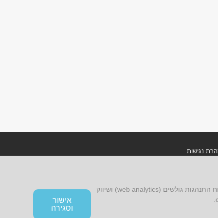
רת נגישות
ון אתר ומדיניות פרטיות
אתר זה עושה שימוש בקובצי cookies, לרבות קובצי cookies של צד שלישי, עבור שיפור הפונקציונליות, שיפור חוויית הגלישה, ניתוח התנהגות גולשים (web analytics) ושיווק
אישור
וסגירה